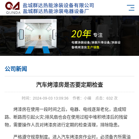
公司新闻
汽车烤漆房是否要定期检查
时间：2024-09-03 13:09:36
作者：小编
点击：
632
次
烤漆房在使用一段时间之后，电器、电线逐渐老化，造成短
路、断路而引起火灾;排风扇也会在使用过程中堆积喷漆后的残留
物，需要操作人员对烤漆房进行定期的检查清理，排除隐患。
严格遵守规章制度。进入汽车烤漆房作业时，必须备齐所需油